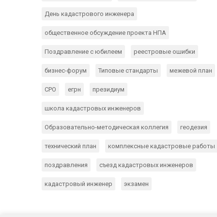
День кадастрового инженера
общественное обсуждение проекта НПА
Поздравление с юбилеем
реестровые ошибки
бизнес-форум
Типовые стандарты
межевой план
СРО
егрн
президиум
школа кадастровых инженеров
Образовательно-методическая коллегия
геодезия
технический план
комплексные кадастровые работы
поздравления
съезд кадастровых инженеров
кадастровый инженер
экзамен