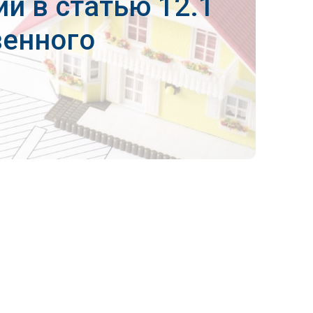
й в статью 12.1
венного