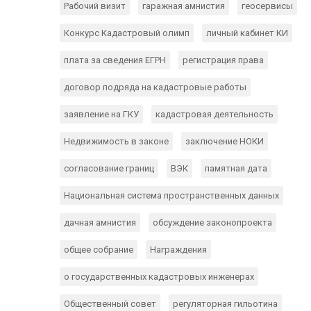
Рабочий визит
гаражная амнистия
геосервисы
Конкурс Кадастровый олимп
личный кабинет КИ
плата за сведения ЕГРН
регистрация права
договор подряда на кадастровые работы
заявление на ГКУ
кадастровая деятельность
Недвижимость в законе
заключение НОКИ
согласование границ
ВЭК
памятная дата
Национальная система пространственных данных
дачная амнистия
обсуждение законопроекта
общее собрание
Награждения
о государственных кадастровых инженерах
Общественный совет
регуляторная гильотина