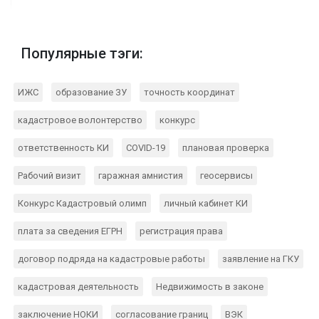
Популярные тэги:
ИЖС
образование ЗУ
точность координат
кадастровое волонтерство
конкурс
ответственность КИ
COVID-19
плановая проверка
Рабочий визит
гаражная амнистия
геосервисы
Конкурс Кадастровый олимп
личный кабинет КИ
плата за сведения ЕГРН
регистрация права
договор подряда на кадастровые работы
заявление на ГКУ
кадастровая деятельность
Недвижимость в законе
заключение НОКИ
согласование границ
ВЭК