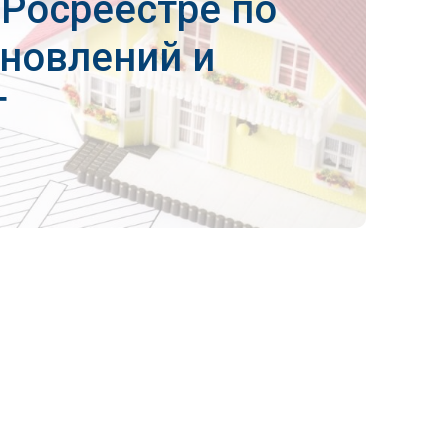
Росреестре по
новлений и
т