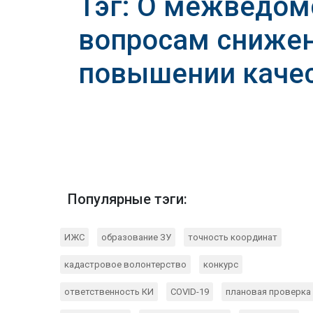
Тэг: О межведом
вопросам снижен
повышении качес
Популярные тэги:
ИЖС
образование ЗУ
точность координат
кадастровое волонтерство
конкурс
ответственность КИ
COVID-19
плановая проверка