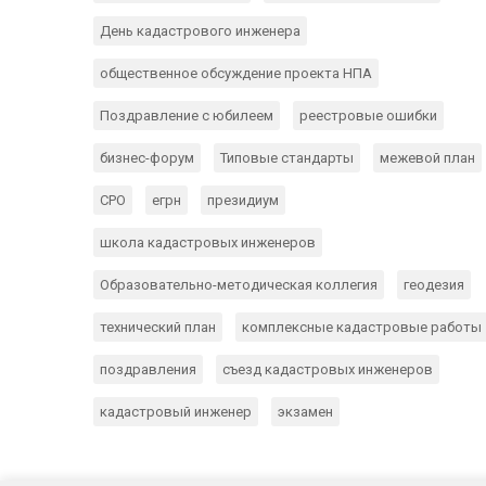
День кадастрового инженера
общественное обсуждение проекта НПА
Поздравление с юбилеем
реестровые ошибки
бизнес-форум
Типовые стандарты
межевой план
СРО
егрн
президиум
школа кадастровых инженеров
Образовательно-методическая коллегия
геодезия
технический план
комплексные кадастровые работы
поздравления
съезд кадастровых инженеров
кадастровый инженер
экзамен