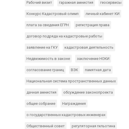
Рабочий визит
гаражная амнистия
геосервисы
Конкурс Кадастровый олимп
личный кабинет КИ
плата за сведения ЕГРН
регистрация права
договор подряда на кадастровые работы
заявление на ГКУ
кадастровая деятельность
Недвижимость в законе
заключение НОКИ
согласование границ
ВЭК
памятная дата
Национальная система пространственных данных
дачная амнистия
обсуждение законопроекта
общее собрание
Награждения
о государственных кадастровых инженерах
Общественный совет
регуляторная гильотина