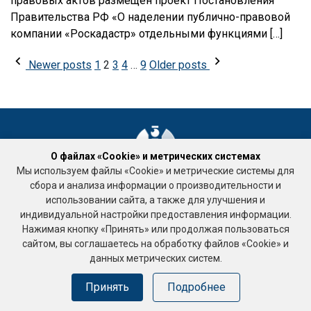
правовых актов размещен проект Постановления
Правительства РФ «О наделении публично-правовой
компании «Роскадастр» отдельными функциями […]
Пагинация
Newer posts
1
2
3
4
…
9
Older posts
записей
О файлах «Cookie» и метрических системах
Мы используем файлы «Cookie» и метрические системы для
Ассоциация «Национальное объединение саморегулируемых
сбора и анализа информации о производительности и
организаций кадастровых инженеров»
использовании сайта, а также для улучшения и
Подработка
индивидуальной настройки предоставления информации.
123458, г. Москва, ул. Таллинская, д. 32, корпус 3 , офис 10
Нажимая кнопку «Принять» или продолжая пользоваться
тел. +7 (495) 518-93-19
сайтом, вы соглашаетесь на обработку файлов «Cookie» и
Е-mail: ki-rf@ya.ru
данных метрических систем.
Принять
Подробнее
Политика в отношении обработки персональных данных