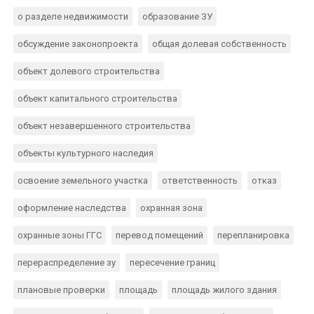
о разделе недвижимости
образование ЗУ
обсуждение законопроекта
общая долевая собственность
объект долевого строительства
объект капитального строительства
объект незавершенного строительства
объекты культурного наследия
освоение земельного участка
ответственность
отказ
оформление наследства
охранная зона
охранные зоны ГГС
перевод помещений
перепланировка
перераспределение зу
пересечение границ
плановые проверки
площадь
площадь жилого здания