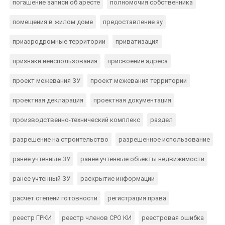
погашение записи об аресте
полномочия собственника
помещения в жилом доме
предоставление зу
приаэродромные территории
приватизация
признаки неиспользования
присвоение адреса
проект межевания ЗУ
проект межевания территории
проектная декларация
проектная документация
производственно-технический комплекс
раздел
разрешение на строительство
разрешенное использование
ранее учтенные ЗУ
ранее учтенные объекты недвижимости
ранее учтенный ЗУ
раскрытие информации
расчет степени готовности
регистрация права
реестр ГРКИ
реестр членов СРО КИ
реестровая ошибка