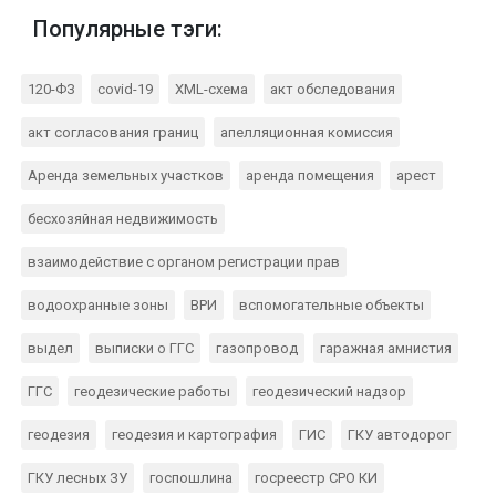
Популярные тэги:
120-ФЗ
covid-19
XML-схема
акт обследования
акт согласования границ
апелляционная комиссия
Аренда земельных участков
аренда помещения
арест
бесхозяйная недвижимость
взаимодействие с органом регистрации прав
водоохранные зоны
ВРИ
вспомогательные объекты
выдел
выписки о ГГС
газопровод
гаражная амнистия
ГГС
геодезические работы
геодезический надзор
геодезия
геодезия и картография
ГИС
ГКУ автодорог
ГКУ лесных ЗУ
госпошлина
госреестр СРО КИ