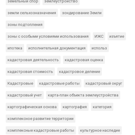
земельный спор
землеустройство
земли сельхозназначения
зондирование Земли
зоны подтопления
зоны с особыми условиями использования
ИЖС
изъятие
ипотека
исполнительная документация
использ
кадастровая деятельность
кадастровая оценка
кадастровая стоимость
кадастровое деление
Кадастровые
кадастровые работы
кадастровый округ
кадастровый учет
карта-план объекта землеустройства
картографическая основа
картография
категория
комплексное развитие территории
комплексные кадастровые работы
культурное наследие