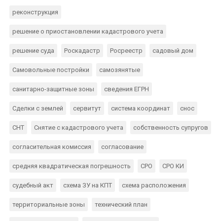
реконструкция
решение о приостановлении кадастрового учета
решение суда
Роскадастр
Росреестр
садовый дом
Самовольные постройки
самозянятые
санитарно-защитные зоны
сведения ЕГРН
Сделки с землей
сервитут
система координат
снос
СНТ
Снятие с кадастрового учета
собственность супругов
согласительная комиссия
согласование
средняя квадратическая погрешность
СРО
СРО КИ
судебный акт
схема ЗУ на КПТ
схема расположения
территориальные зоны
технический план