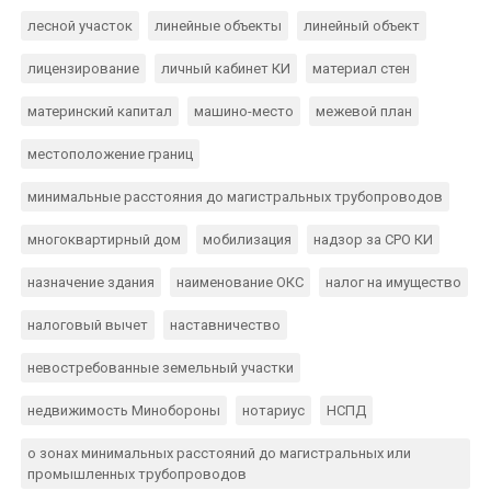
лесной участок
линейные объекты
линейный объект
лицензирование
личный кабинет КИ
материал стен
материнский капитал
машино-место
межевой план
местоположение границ
минимальные расстояния до магистральных трубопроводов
многоквартирный дом
мобилизация
надзор за СРО КИ
назначение здания
наименование ОКС
налог на имущество
налоговый вычет
наставничество
невостребованные земельный участки
недвижимость Минобороны
нотариус
НСПД
о зонах минимальных расстояний до магистральных или
промышленных трубопроводов