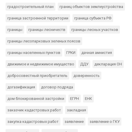
градостроительный план
границ объектов землеустройства
граница застроенной территории
граница субъекта РФ
границы
границы лесничеств
границы лесных участков
границы лесопарковых зеленых поясов
границы населенных пунктов
ГРКИ
дачная амнистия
движимое и недвижимое имущество
ДДУ
декларация ОН
добросовестный приобретатель
доверенность
догазификация
договор подряда
дом блокированной застройки
ЕГРН
ЕНК
заказчик кадастровых работ
закладная
закупка кадастровых работ
заявление
заявление о ГКУ