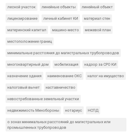
лесной участок
линейные объекты
линейный объект
лицензирование
личный кабинет КИ
материал стен
материнский капитал
машино-место
межевой план
местоположение границ
минимальные расстояния до магистральных трубопроводов
многоквартирный дом
мобилизация
надзор за СРО КИ
назначение здания
наименование ОКС
налог на имущество
налоговый вычет
наставничество
невостребованные земельный участки
недвижимость Минобороны
нотариус
НСПД
о зонах минимальных расстояний до магистральных или
промышленных трубопроводов