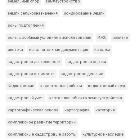
земельный спор
землеустройство
земли сельхозназначения
зондирование Земли
зоны подтопления
зоны с особыми условиями использования
ИЖС
изъятие
ипотека
исполнительная документация
использ
кадастровая деятельность
кадастровая оценка
кадастровая стоимость
кадастровое деление
Кадастровые
кадастровые работы
кадастровый округ
кадастровый учет
карта-план объекта землеустройства
картографическая основа
картография
категория
комплексное развитие территории
комплексные кадастровые работы
культурное наследие