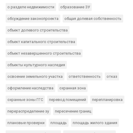
о разделе недвижимости
образование ЗУ
обсуждение законопроекта
общая долевая собственность
объект долевого строительства
объект капитального строительства
объект незавершенного строительства
объекты культурного наследия
освоение земельного участка
ответственность
отказ
оформление наследства
охранная зона
охранные зоны ГГС
перевод помещений
перепланировка
перераспределение зу
пересечение границ
плановые проверки
площадь
площадь жилого здания