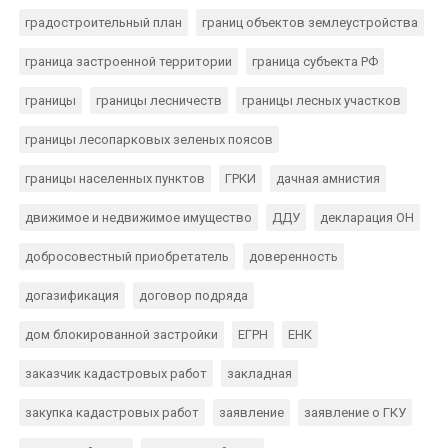
градостроительный план
границ объектов землеустройства
граница застроенной территории
граница субъекта РФ
границы
границы лесничеств
границы лесных участков
границы лесопарковых зеленых поясов
границы населенных пунктов
ГРКИ
дачная амнистия
движимое и недвижимое имущество
ДДУ
декларация ОН
добросовестный приобретатель
доверенность
догазификация
договор подряда
дом блокированной застройки
ЕГРН
ЕНК
заказчик кадастровых работ
закладная
закупка кадастровых работ
заявление
заявление о ГКУ