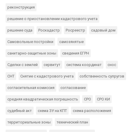
реконструкция
решение о приостановлении кадастрового учета
решение суда
Роскадастр
Росреестр
садовый дом
Самовольные постройки
самозянятые
санитарно-защитные зоны
сведения ЕГРН
Сделки с землей
сервитут
система координат
снос
СНТ
Снятие с кадастрового учета
собственность супругов
согласительная комиссия
согласование
средняя квадратическая погрешность
СРО
СРО КИ
судебный акт
схема ЗУ на КПТ
схема расположения
территориальные зоны
технический план