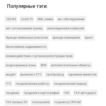
Популярные тэги:
120-ФЗ
covid-19
XML-схема
акт обследования
акт согласования границ
апелляционная комиссия
Аренда земельных участков
аренда помещения
арест
бесхозяйная недвижимость
взаимодействие с органом регистрации прав
водоохранные зоны
ВРИ
вспомогательные объекты
выдел
выписки о ГГС
газопровод
гаражная амнистия
ГГС
геодезические работы
геодезический надзор
геодезия
геодезия и картография
ГИС
ГКУ автодорог
ГКУ лесных ЗУ
госпошлина
госреестр СРО КИ