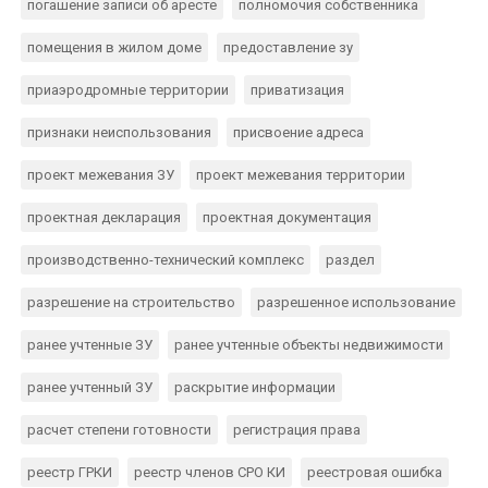
погашение записи об аресте
полномочия собственника
помещения в жилом доме
предоставление зу
приаэродромные территории
приватизация
признаки неиспользования
присвоение адреса
проект межевания ЗУ
проект межевания территории
проектная декларация
проектная документация
производственно-технический комплекс
раздел
разрешение на строительство
разрешенное использование
ранее учтенные ЗУ
ранее учтенные объекты недвижимости
ранее учтенный ЗУ
раскрытие информации
расчет степени готовности
регистрация права
реестр ГРКИ
реестр членов СРО КИ
реестровая ошибка