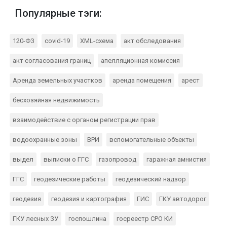
Популярные тэги:
120-ФЗ
covid-19
XML-схема
акт обследования
акт согласования границ
апелляционная комиссия
Аренда земельных участков
аренда помещения
арест
бесхозяйная недвижимость
взаимодействие с органом регистрации прав
водоохранные зоны
ВРИ
вспомогательные объекты
выдел
выписки о ГГС
газопровод
гаражная амнистия
ГГС
геодезические работы
геодезический надзор
геодезия
геодезия и картография
ГИС
ГКУ автодорог
ГКУ лесных ЗУ
госпошлина
госреестр СРО КИ