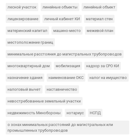
лесной участок
линейные объекты
линейный объект
лицензирование
личный кабинет КИ
материал стен
материнский капитал
машино-место
межевой план
местоположение границ
минимальные расстояния до магистральных трубопроводов
многоквартирный дом
мобилизация
надзор за СРО КИ
назначение здания
наименование ОКС
налог на имущество
налоговый вычет
наставничество
невостребованные земельный участки
недвижимость Минобороны
нотариус
НСПД
о зонах минимальных расстояний до магистральных или
промышленных трубопроводов