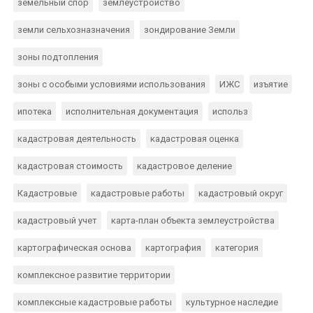
земельный спор
землеустройство
земли сельхозназначения
зондирование Земли
зоны подтопления
зоны с особыми условиями использования
ИЖС
изъятие
ипотека
исполнительная документация
использ
кадастровая деятельность
кадастровая оценка
кадастровая стоимость
кадастровое деление
Кадастровые
кадастровые работы
кадастровый округ
кадастровый учет
карта-план объекта землеустройства
картографическая основа
картография
категория
комплексное развитие территории
комплексные кадастровые работы
культурное наследие