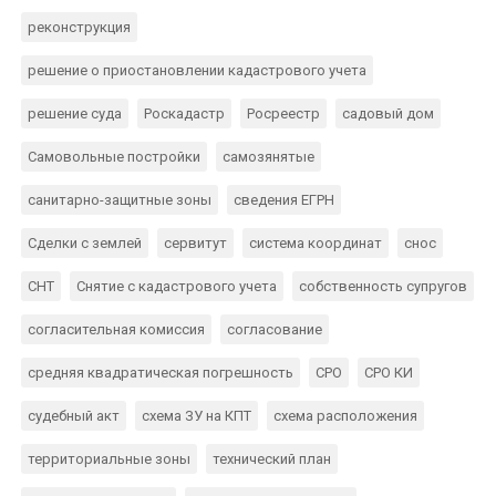
реконструкция
решение о приостановлении кадастрового учета
решение суда
Роскадастр
Росреестр
садовый дом
Самовольные постройки
самозянятые
санитарно-защитные зоны
сведения ЕГРН
Сделки с землей
сервитут
система координат
снос
СНТ
Снятие с кадастрового учета
собственность супругов
согласительная комиссия
согласование
средняя квадратическая погрешность
СРО
СРО КИ
судебный акт
схема ЗУ на КПТ
схема расположения
территориальные зоны
технический план