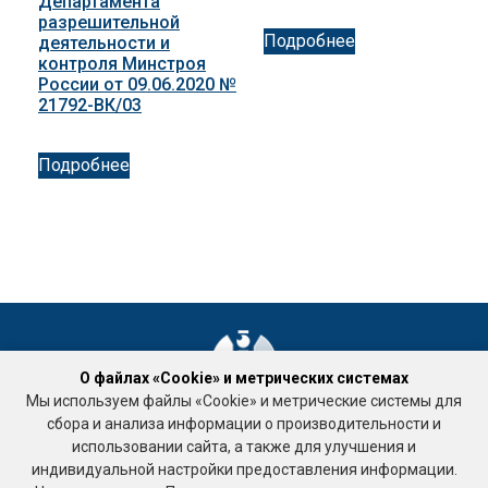
Департамента
разрешительной
Подробнее
деятельности и
контроля Минстроя
России от 09.06.2020 №
21792-ВК/03
Подробнее
О файлах «Cookie» и метрических системах
Мы используем файлы «Cookie» и метрические системы для
Ассоциация «Национальное объединение саморегулируемых
сбора и анализа информации о производительности и
организаций кадастровых инженеров»
использовании сайта, а также для улучшения и
Подработка
индивидуальной настройки предоставления информации.