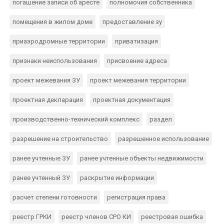
погашение записи об аресте
полномочия собственника
помещения в жилом доме
предоставление зу
приаэродромные территории
приватизация
признаки неиспользования
присвоение адреса
проект межевания ЗУ
проект межевания территории
проектная декларация
проектная документация
производственно-технический комплекс
раздел
разрешение на строительство
разрешенное использование
ранее учтенные ЗУ
ранее учтенные объекты недвижимости
ранее учтенный ЗУ
раскрытие информации
расчет степени готовности
регистрация права
реестр ГРКИ
реестр членов СРО КИ
реестровая ошибка