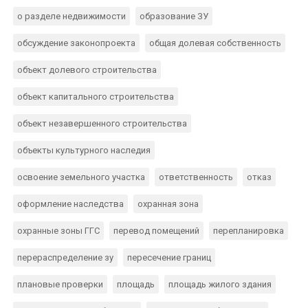
о разделе недвижимости
образование ЗУ
обсуждение законопроекта
общая долевая собственность
объект долевого строительства
объект капитального строительства
объект незавершенного строительства
объекты культурного наследия
освоение земельного участка
ответственность
отказ
оформление наследства
охранная зона
охранные зоны ГГС
перевод помещений
перепланировка
перераспределение зу
пересечение границ
плановые проверки
площадь
площадь жилого здания