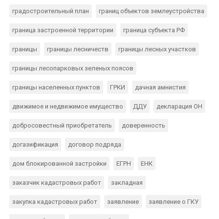
градостроительный план
границ объектов землеустройства
граница застроенной территории
граница субъекта РФ
границы
границы лесничеств
границы лесных участков
границы лесопарковых зеленых поясов
границы населенных пунктов
ГРКИ
дачная амнистия
движимое и недвижимое имущество
ДДУ
декларация ОН
добросовестный приобретатель
доверенность
догазификация
договор подряда
дом блокированной застройки
ЕГРН
ЕНК
заказчик кадастровых работ
закладная
закупка кадастровых работ
заявление
заявление о ГКУ