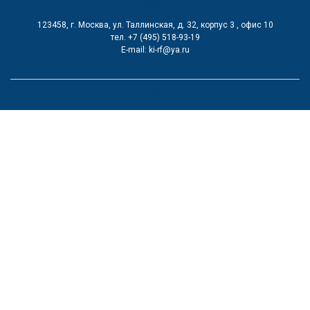
Подработка
123458, г. Москва, ул. Таллинская, д. 32, корпус 3 , офис 10
тел. +7 (495) 518-93-19
Е-mail: ki-rf@ya.ru
Политика в отношении обработки персональных данных