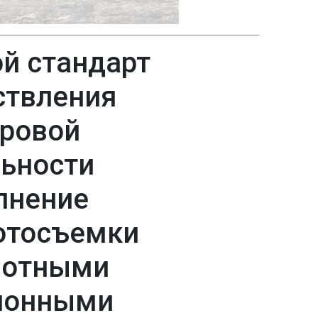
й стандарт
ствления
тровой
ьности
лнение
отосъемки
лотными
ионными