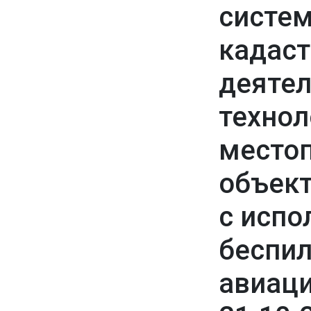
систе
кадас
деятел
технол
место
объек
с испо
беспи
авиаци