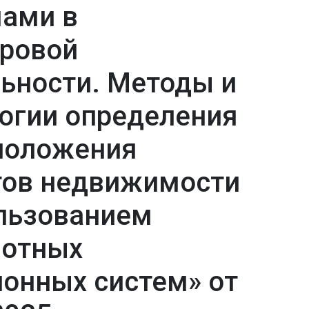
мами в
тровой
ьности. Методы и
огии определения
положения
тов недвижимости
льзованием
лотных
онных систем» от