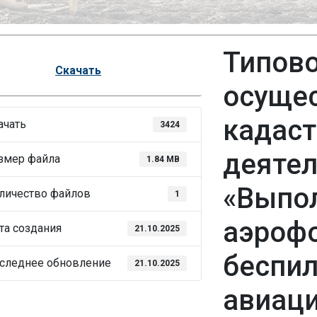
Типово
Скачать
осуще
кадас
ачать
3424
деятел
змер файла
1.84 MB
«Выпо
личество файлов
1
аэроф
та создания
21.10.2025
беспи
следнее обновление
21.10.2025
авиац