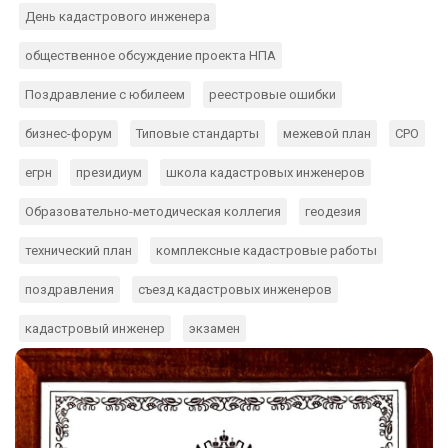
День кадастрового инженера
общественное обсуждение проекта НПА
Поздравление с юбилеем
реестровые ошибки
бизнес-форум
Типовые стандарты
межевой план
СРО
егрн
президиум
школа кадастровых инженеров
Образовательно-методическая коллегия
геодезия
технический план
комплексные кадастровые работы
поздравления
съезд кадастровых инженеров
кадастровый инженер
экзамен