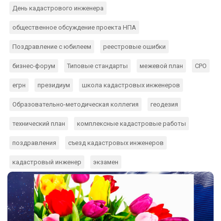
День кадастрового инженера
общественное обсуждение проекта НПА
Поздравление с юбилеем
реестровые ошибки
бизнес-форум
Типовые стандарты
межевой план
СРО
егрн
президиум
школа кадастровых инженеров
Образовательно-методическая коллегия
геодезия
технический план
комплексные кадастровые работы
поздравления
съезд кадастровых инженеров
кадастровый инженер
экзамен