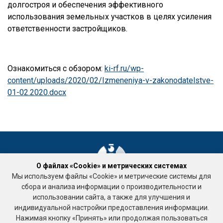
долгостроя и обеспечения эффективного
использования земельных участков в целях усиления
ответственности застройщиков.
Ознакомиться с обзором:
ki-rf.ru/wp-
content/uploads/2020/02/Izmeneniya-v-zakonodatelstve-
01-02.2020.docx
О файлах «Cookie» и метрических системах
Мы используем файлы «Cookie» и метрические системы для
Ассоциация «Национальное объединение саморегулируемых
сбора и анализа информации о производительности и
организаций кадастровых инженеров»
использовании сайта, а также для улучшения и
Подработка
индивидуальной настройки предоставления информации.
123458, г. Москва, ул. Таллинская, д. 32, корпус 3 , офис 10
Нажимая кнопку «Принять» или продолжая пользоваться