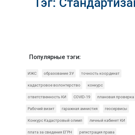
Тэг: Стандартиз
Популярные тэги:
ИЖС
образование ЗУ
точность координат
кадастровое волонтерство
конкурс
ответственность КИ
COVID-19
плановая проверка
Рабочий визит
гаражная амнистия
геосервисы
Конкурс Кадастровый олимп
личный кабинет КИ
плата за сведения ЕГРН
регистрация права