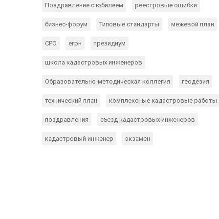
Поздравление с юбилеем
реестровые ошибки
бизнес-форум
Типовые стандарты
межевой план
СРО
егрн
президиум
школа кадастровых инженеров
Образовательно-методическая коллегия
геодезия
технический план
комплексные кадастровые работы
поздравления
съезд кадастровых инженеров
кадастровый инженер
экзамен