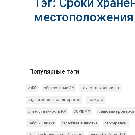
Тэг: Сроки хране
местоположения 
Популярные тэги:
ИЖС
образование ЗУ
точность координат
кадастровое волонтерство
конкурс
ответственность КИ
COVID-19
плановая проверка
Рабочий визит
гаражная амнистия
геосервисы
Конкурс Кадастровый олимп
личный кабинет КИ