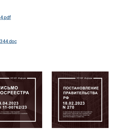
4.pdf
0344.doc