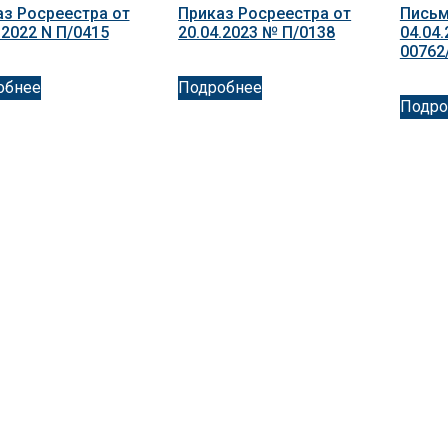
з Росреестра от
Приказ Росреестра от
Письм
.2022 N П/0415
20.04.2023 № П/0138
04.04.
00762
обнее
Подробнее
Подро