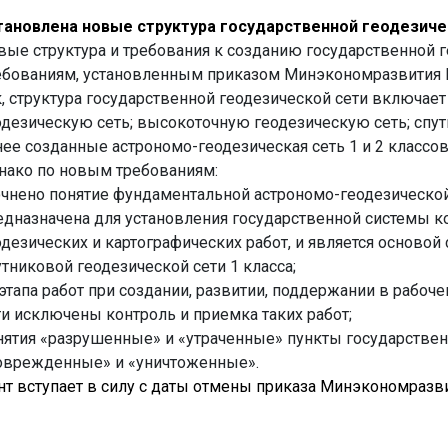
тановлена новые структура государственной геодезиче
вые структура и требования к созданию государственной г
ебованиям, установленным приказом Минэкономразвития Ро
к, структура государственной геодезической сети включае
одезическую сеть; высокоточную геодезическую сеть; спут
нее созданные астрономо-геодезическая сеть 1 и 2 классов;
нако по новым требованиям:
очнено понятие фундаментальной астрономо-геодезической 
едназначена для установления государственной системы к
одезических и картографических работ, и является основой
утниковой геодезической сети 1 класса;
 этапа работ при создании, развитии, поддержании в рабоч
ти исключены контроль и приемка таких работ;
нятия «разрушенные» и «утраченные» пункты государствен
оврежденные» и «уничтоженные».
т вступает в силу с даты отмены приказа Минэкономразвит