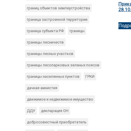
Прика
границ объектов землеустройства
28.10
граница застроенной территории
Подр
граница субъекта РФ
границы
границы лесничеств
границы лесных участков
границы лесопарковых зеленых поясов
границы населенных пунктов
ГРКИ
дачная амнистия
движимое и недвижимое имущество
ДДУ
декларация ОН
добросовестный приобретатель