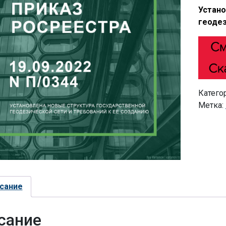
Устано
геодез
Катего
Метка:
сание
сание