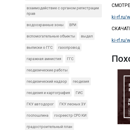
СМОТРЕ
взаимодействие с органом регистрации
прав
ki-rf.r
водоохранные зоны
ВРИ
СКАЧАТ
вспомогательные объекты
выдел
ki-rf.ru
выписки о ГГС
газопровод
Пох
гаражная амнистия
ГГС
геодезические работы
геодезический надзор
геодезия
геодезия и картография
ГИС
ГКУ автодорог
ГКУ лесных ЗУ
госпошлина
госреестр СРО КИ
градостроительный план