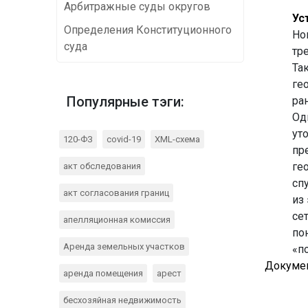
Арбитражные суды округов
Ус
Определения Конституционного
Но
суда
тр
Та
ге
Популярные тэги:
ра
Од
ут
120-ФЗ
covid-19
XML-схема
пр
ге
акт обследования
сп
акт согласования границ
из
се
апелляционная комиссия
по
Аренда земельных участков
«п
Докумен
аренда помещения
арест
бесхозяйная недвижимость