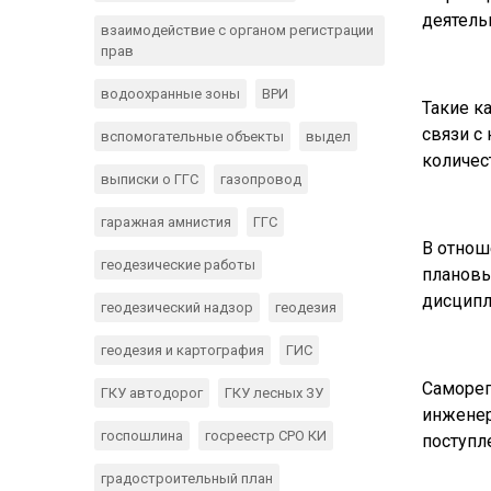
деятель
взаимодействие с органом регистрации
прав
водоохранные зоны
ВРИ
Такие к
связи с
вспомогательные объекты
выдел
количес
выписки о ГГС
газопровод
гаражная амнистия
ГГС
В отнош
геодезические работы
плановы
дисципл
геодезический надзор
геодезия
геодезия и картография
ГИС
Саморег
ГКУ автодорог
ГКУ лесных ЗУ
инженер
госпошлина
госреестр СРО КИ
поступл
градостроительный план