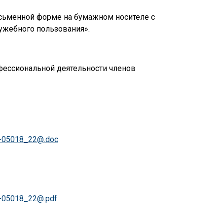
сьменной форме на бумажном носителе с
ужебного пользования».
фессиональной деятельности членов
7-05018_22@.doc
7-05018_22@.pdf