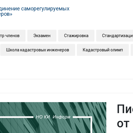
динение саморегулируемых
еров»
тр членов
Экзамен
Стажировка
Стандартизаци
Школа кадастровых инженеров
Кадастровый олимп
Пи
от