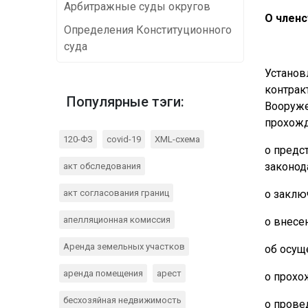
Арбитражные суды округов
О член
Определения Конституционного
суда
Установ
контрак
Популярные тэги:
Вооруже
прохожд
120-ФЗ
covid-19
XML-схема
о предс
законод
акт обследования
акт согласования границ
о заклю
апелляционная комиссия
о внесе
Аренда земельных участков
об осущ
аренда помещения
арест
о прохо
бесхозяйная недвижимость
о прове