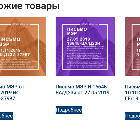
ожие товары
мо МЭР от
Письмо МЭР N 16648-
Письм
.2019 №
ВА/Д23и от 27.05.2019
10.10.
-37987
ГЕ/19
Подробнее
обнее
Подро