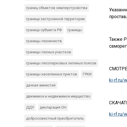
границ объектов землеустройства
Указанн
простав
граница застроенной территории
граница субъекта РФ
границы
Также Р
границы лесничеств
саморег
границы лесных участков
границы лесопарковых зеленых поясов
СМОТРЕ
границы населенных пунктов
ГРКИ
ki-rf.r
дачная амнистия
движимое и недвижимое имущество
СКАЧАТ
ДДУ
декларация ОН
ki-rf.r
добросовестный приобретатель