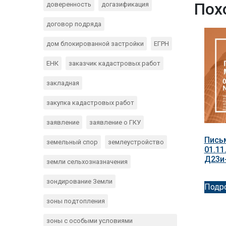
Пох
доверенность
догазификация
договор подряда
дом блокированной застройки
ЕГРН
ЕНК
заказчик кадастровых работ
закладная
закупка кадастровых работ
заявление
заявление о ГКУ
Пись
земельный спор
землеустройство
01.11
Д23и
земли сельхозназначения
зондирование Земли
Подр
зоны подтопления
зоны с особыми условиями