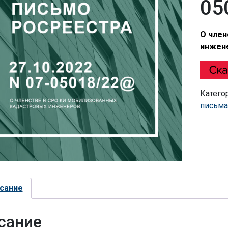
05
О член
инжен
Катего
письма
сание
сание