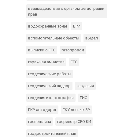
взаимодействие с органом регистрации
прав
водоохранные зоны
ВРИ
вспомогательные объекты
выдел
выписки о ГГС
газопровод
гаражная амнистия
ГГС
геодезические работы
геодезический надзор
геодезия
геодезия и картография
ГИС
ГКУ автодорог
ГКУ лесных ЗУ
госпошлина
госреестр СРО КИ
градостроительный план