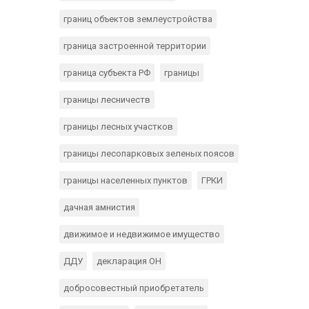
границ объектов землеустройства
граница застроенной территории
граница субъекта РФ
границы
границы лесничеств
границы лесных участков
границы лесопарковых зеленых поясов
границы населенных пунктов
ГРКИ
дачная амнистия
движимое и недвижимое имущество
ДДУ
декларация ОН
добросовестный приобретатель