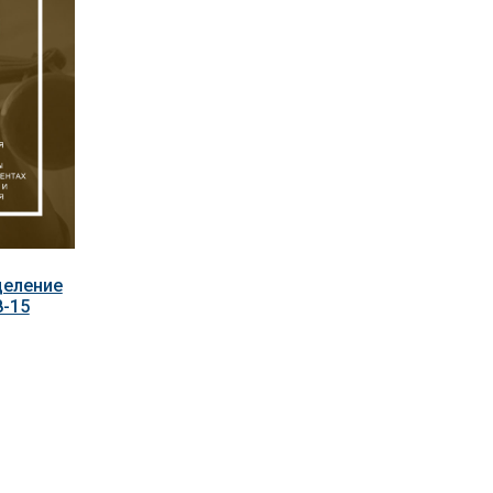
деление
8-15