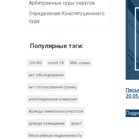
Арбитражные суды округов
Определения Конституционного
суда
Популярные тэги:
120-ФЗ
covid-19
XML-схема
акт обследования
акт согласования границ
Пись
20.05
апелляционная комиссия
Аренда земельных участков
Подр
аренда помещения
арест
бесхозяйная недвижимость