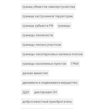
границ объектов землеустройства
граница застроенной территории
граница субъекта РФ
границы
границы лесничеств
границы лесных участков
границы лесопарковых зеленых поясов
границы населенных пунктов
ГРКИ
дачная амнистия
движимое и недвижимое имущество
ДДУ
декларация ОН
добросовестный приобретатель