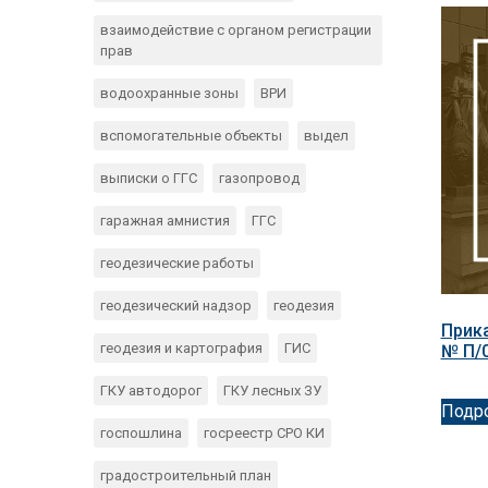
взаимодействие с органом регистрации
прав
водоохранные зоны
ВРИ
вспомогательные объекты
выдел
выписки о ГГС
газопровод
гаражная амнистия
ГГС
геодезические работы
геодезический надзор
геодезия
Прика
геодезия и картография
ГИС
№ П/
ГКУ автодорог
ГКУ лесных ЗУ
Подр
госпошлина
госреестр СРО КИ
градостроительный план