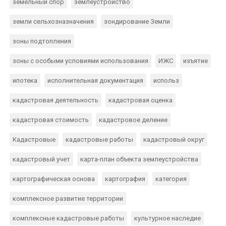
земельный спор
землеустройство
земли сельхозназначения
зондирование Земли
зоны подтопления
зоны с особыми условиями использования
ИЖС
изъятие
ипотека
исполнительная документация
использ
кадастровая деятельность
кадастровая оценка
кадастровая стоимость
кадастровое деление
Кадастровые
кадастровые работы
кадастровый округ
кадастровый учет
карта-план объекта землеустройства
картографическая основа
картография
категория
комплексное развитие территории
комплексные кадастровые работы
культурное наследие