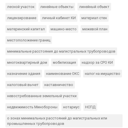
лесной участок
линейные объекты
линейный объект
лицензирование
личный кабинет КИ
материал стен
материнский капитал
машино-место
межевой план
местоположение границ
минимальные расстояния до магистральных трубопроводов
многоквартирный дом
мобилизация
надзор за СРО КИ
назначение здания
наименование ОКС
налог на имущество
налоговый вычет
наставничество
невостребованные земельный участки
недвижимость Минобороны
нотариус
НСПД
о зонах минимальных расстояний до магистральных или
промышленных трубопроводов