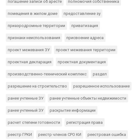
погашение записи об аресте
полномочия собственника
помещения в жилом доме
предоставление зу
приаэродромные территории
приватизация
признаки неиспользования
присвоение адреса
проект межевания ЗУ
проект межевания территории
проектная декларация
проектная документация
производственно-технический комплекс
раздел
разрешение на строительство
разрешенное использование
ранее учтенные ЗУ
ранее учтенные объекты недвижимости
ранее учтенный ЗУ
раскрытие информации
расчет степени готовности
регистрация права
реестр ГРКИ
реестр членов СРО КИ
реестровая ошибка