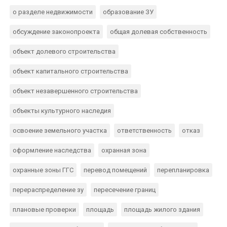
о разделе недвижимости
образование ЗУ
обсуждение законопроекта
общая долевая собственность
объект долевого строительства
объект капитального строительства
объект незавершенного строительства
объекты культурного наследия
освоение земельного участка
ответственность
отказ
оформление наследства
охранная зона
охранные зоны ГГС
перевод помещений
перепланировка
перераспределение зу
пересечение границ
плановые проверки
площадь
площадь жилого здания