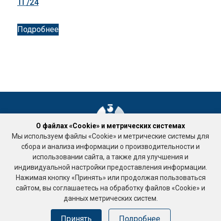
ТГ/24
Подробнее
О файлах «Cookie» и метрических системах
Мы используем файлы «Cookie» и метрические системы для
Ассоциация «Национальное объединение саморегулируемых
сбора и анализа информации о производительности и
организаций кадастровых инженеров»
использовании сайта, а также для улучшения и
Подработка
индивидуальной настройки предоставления информации.
123458, г. Москва, ул. Таллинская, д. 32, корпус 3 , офис 10
Нажимая кнопку «Принять» или продолжая пользоваться
тел. +7 (495) 518-93-19
сайтом, вы соглашаетесь на обработку файлов «Cookie» и
Е-mail: ki-rf@ya.ru
данных метрических систем.
Принять
Подробнее