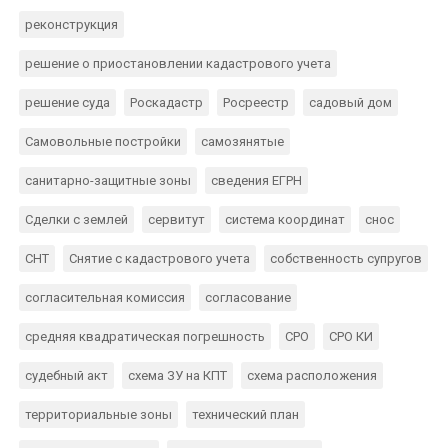
реконструкция
решение о приостановлении кадастрового учета
решение суда
Роскадастр
Росреестр
садовый дом
Самовольные постройки
самозянятые
санитарно-защитные зоны
сведения ЕГРН
Сделки с землей
сервитут
система координат
снос
СНТ
Снятие с кадастрового учета
собственность супругов
согласительная комиссия
согласование
средняя квадратическая погрешность
СРО
СРО КИ
судебный акт
схема ЗУ на КПТ
схема расположения
территориальные зоны
технический план