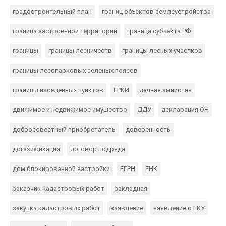
градостроительный план
границ объектов землеустройства
граница застроенной территории
граница субъекта РФ
границы
границы лесничеств
границы лесных участков
границы лесопарковых зеленых поясов
границы населенных пунктов
ГРКИ
дачная амнистия
движимое и недвижимое имущество
ДДУ
декларация ОН
добросовестный приобретатель
доверенность
догазификация
договор подряда
дом блокированной застройки
ЕГРН
ЕНК
заказчик кадастровых работ
закладная
закупка кадастровых работ
заявление
заявление о ГКУ