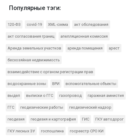
Популярные тэги:
120-ФЗ
covid-19
XML-схема
акт обследования
акт согласования границ
апелляционная комиссия
Аренда земельных участков
аренда помещения
арест
бесхозяйная недвижимость
взаимодействие с органом регистрации прав
водоохранные зоны
ВРИ
вспомогательные объекты
выдел
выписки о ГГС
газопровод
гаражная амнистия
ГГС
геодезические работы
геодезический надзор
геодезия
геодезия и картография
ГИС
ГКУ автодорог
ГКУ лесных ЗУ
госпошлина
госреестр СРО КИ