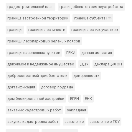
градостроительный план
границ объектов землеустройства
граница застроенной территории
граница субъекта РФ
границы
границы лесничеств
границы лесных участков
границы лесопарковых зеленых поясов
границы населенных пунктов
ГРКИ
дачная амнистия
движимое и недвижимое имущество
ДДУ
декларация ОН
добросовестный приобретатель
доверенность
догазификация
договор подряда
дом блокированной застройки
ЕГРН
ЕНК
заказчик кадастровых работ
закладная
закупка кадастровых работ
заявление
заявление о ГКУ