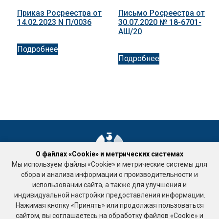
Приказ Росреестра от
Письмо Росреестра от
14.02.2023 N П/0036
30.07.2020 № 18-6701-
АШ/20
Подробнее
Подробнее
О файлах «Cookie» и метрических системах
Мы используем файлы «Cookie» и метрические системы для
Ассоциация «Национальное объединение саморегулируемых
сбора и анализа информации о производительности и
организаций кадастровых инженеров»
использовании сайта, а также для улучшения и
Подработка
индивидуальной настройки предоставления информации.
123458, г. Москва, ул. Таллинская, д. 32, корпус 3 , офис 10
Нажимая кнопку «Принять» или продолжая пользоваться
тел. +7 (495) 518-93-19
сайтом, вы соглашаетесь на обработку файлов «Cookie» и