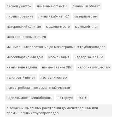
лесной участок
линейные объекты
линейный объект
лицензирование
личный кабинет КИ
материал стен
материнский капитал
машино-место
межевой план
местоположение границ
минимальные расстояния до магистральных трубопроводов
многоквартирный дом
мобилизация
надзор за СРО КИ
назначение здания
наименование ОКС
налог на имущество
налоговый вычет
наставничество
невостребованные земельный участки
недвижимость Минобороны
нотариус
НСПД
о зонах минимальных расстояний до магистральных или
промышленных трубопроводов