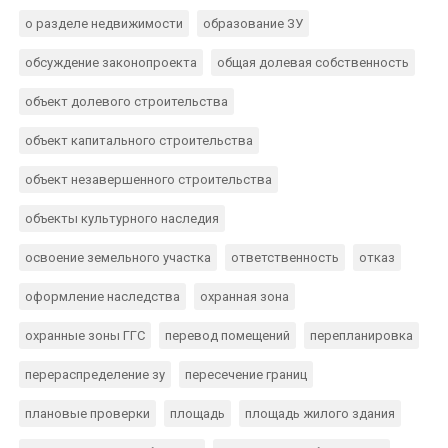
о разделе недвижимости
образование ЗУ
обсуждение законопроекта
общая долевая собственность
объект долевого строительства
объект капитального строительства
объект незавершенного строительства
объекты культурного наследия
освоение земельного участка
ответственность
отказ
оформление наследства
охранная зона
охранные зоны ГГС
перевод помещений
перепланировка
перераспределение зу
пересечение границ
плановые проверки
площадь
площадь жилого здания