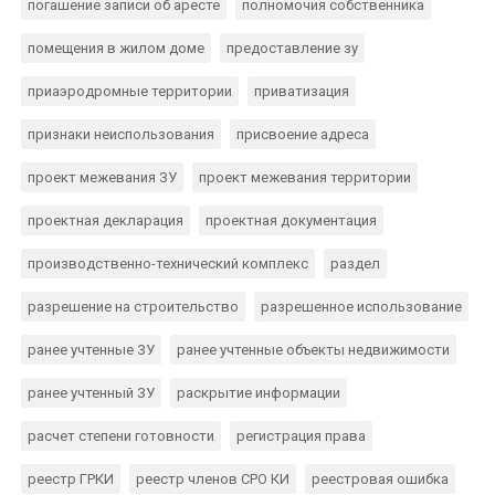
погашение записи об аресте
полномочия собственника
помещения в жилом доме
предоставление зу
приаэродромные территории
приватизация
признаки неиспользования
присвоение адреса
проект межевания ЗУ
проект межевания территории
проектная декларация
проектная документация
производственно-технический комплекс
раздел
разрешение на строительство
разрешенное использование
ранее учтенные ЗУ
ранее учтенные объекты недвижимости
ранее учтенный ЗУ
раскрытие информации
расчет степени готовности
регистрация права
реестр ГРКИ
реестр членов СРО КИ
реестровая ошибка