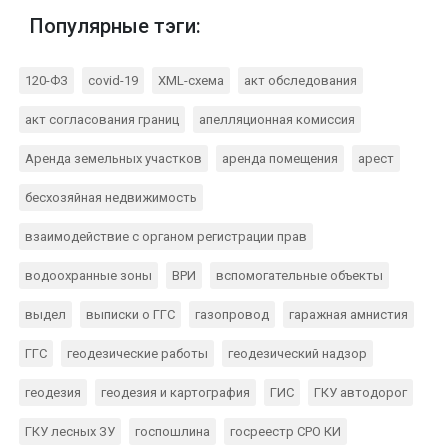
Популярные тэги:
120-ФЗ
covid-19
XML-схема
акт обследования
акт согласования границ
апелляционная комиссия
Аренда земельных участков
аренда помещения
арест
бесхозяйная недвижимость
взаимодействие с органом регистрации прав
водоохранные зоны
ВРИ
вспомогательные объекты
выдел
выписки о ГГС
газопровод
гаражная амнистия
ГГС
геодезические работы
геодезический надзор
геодезия
геодезия и картография
ГИС
ГКУ автодорог
ГКУ лесных ЗУ
госпошлина
госреестр СРО КИ