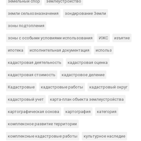
земельный спор
землеустройство
земли сельхозназначения
зондирование Земли
зоны подтопления
зоны с особыми условиями использования
ИЖС
изъятие
ипотека
исполнительная документация
использ
кадастровая деятельность
кадастровая оценка
кадастровая стоимость
кадастровое деление
Кадастровые
кадастровые работы
кадастровый округ
кадастровый учет
карта-план объекта землеустройства
картографическая основа
картография
категория
комплексное развитие территории
комплексные кадастровые работы
культурное наследие