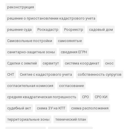
реконструкция
решение о приостановлении кадастрового учета
решение суда
Роскадастр
Росреестр
садовый дом
Самовольные постройки
самозянятые
санитарно-защитные зоны
сведения ЕГРН
Сделки с землей
сервитут
система координат
снос
СНТ
Снятие с кадастрового учета
собственность супругов
согласительная комиссия
согласование
средняя квадратическая погрешность
СРО
СРО КИ
судебный акт
схема ЗУ на КПТ
схема расположения
территориальные зоны
технический план