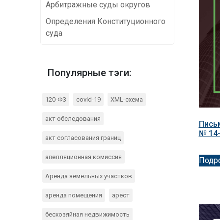
Арбитражные суды округов
Определения Конституционного
суда
Популярные тэги:
120-ФЗ
covid-19
XML-схема
акт обследования
Письм
№ 14
акт согласования границ
апелляционная комиссия
Подр
Аренда земельных участков
аренда помещения
арест
бесхозяйная недвижимость