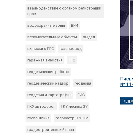
взаимодействие с органом регистрации
прав
водоохранные зоны
ВРИ
вспомогательные объекты
выдел
выписки о ГГС
газопровод
гаражная амнистия
ГГС
геодезические работы
Письм
геодезический надзор
геодезия
№ 11-
геодезия и картография
ГИС
Подр
ГКУ автодорог
ГКУ лесных ЗУ
госпошлина
госреестр СРО КИ
градостроительный план