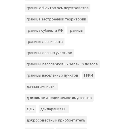
границ объектов землеустройства
граница застроенной территории
граница субъекта РФ
границы
границы лесничеств
границы лесных участков
границы лесопарковых зеленых поясов
границы населенных пунктов
ГРКИ
дачная амнистия
движимое и недвижимое имущество
ДДУ
декларация ОН
добросовестный приобретатель