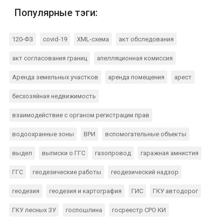
Популярные тэги:
120-ФЗ
covid-19
XML-схема
акт обследования
акт согласования границ
апелляционная комиссия
Аренда земельных участков
аренда помещения
арест
бесхозяйная недвижимость
взаимодействие с органом регистрации прав
водоохранные зоны
ВРИ
вспомогательные объекты
выдел
выписки о ГГС
газопровод
гаражная амнистия
ГГС
геодезические работы
геодезический надзор
геодезия
геодезия и картография
ГИС
ГКУ автодорог
ГКУ лесных ЗУ
госпошлина
госреестр СРО КИ