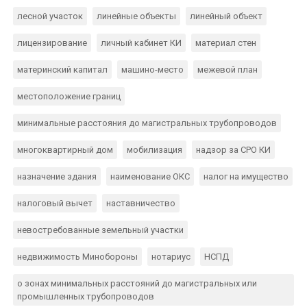
лесной участок
линейные объекты
линейный объект
лицензирование
личный кабинет КИ
материал стен
материнский капитал
машино-место
межевой план
местоположение границ
минимальные расстояния до магистральных трубопроводов
многоквартирный дом
мобилизация
надзор за СРО КИ
назначение здания
наименование ОКС
налог на имущество
налоговый вычет
наставничество
невостребованные земельный участки
недвижимость Минобороны
нотариус
НСПД
о зонах минимальных расстояний до магистральных или
промышленных трубопроводов