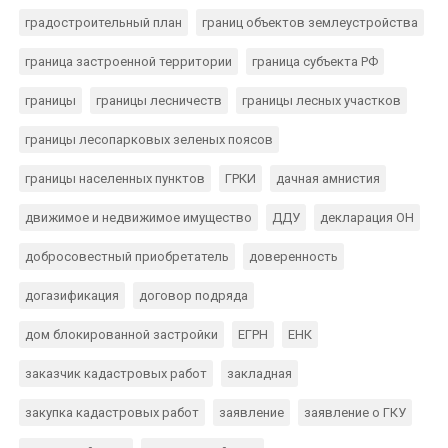
градостроительный план
границ объектов землеустройства
граница застроенной территории
граница субъекта РФ
границы
границы лесничеств
границы лесных участков
границы лесопарковых зеленых поясов
границы населенных пунктов
ГРКИ
дачная амнистия
движимое и недвижимое имущество
ДДУ
декларация ОН
добросовестный приобретатель
доверенность
догазификация
договор подряда
дом блокированной застройки
ЕГРН
ЕНК
заказчик кадастровых работ
закладная
закупка кадастровых работ
заявление
заявление о ГКУ