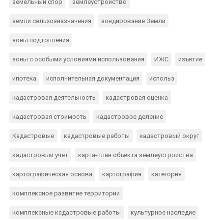
земельный спор
землеустройство
земли сельхозназначения
зондирование Земли
зоны подтопления
зоны с особыми условиями использования
ИЖС
изъятие
ипотека
исполнительная документация
использ
кадастровая деятельность
кадастровая оценка
кадастровая стоимость
кадастровое деление
Кадастровые
кадастровые работы
кадастровый округ
кадастровый учет
карта-план объекта землеустройства
картографическая основа
картография
категория
комплексное развитие территории
комплексные кадастровые работы
культурное наследие