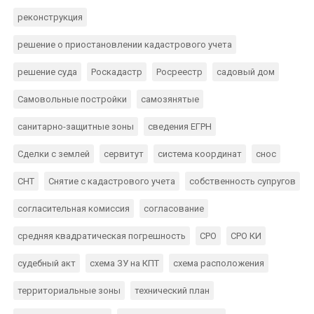
реконструкция
решение о приостановлении кадастрового учета
решение суда
Роскадастр
Росреестр
садовый дом
Самовольные постройки
самозянятые
санитарно-защитные зоны
сведения ЕГРН
Сделки с землей
сервитут
система координат
снос
СНТ
Снятие с кадастрового учета
собственность супругов
согласительная комиссия
согласование
средняя квадратическая погрешность
СРО
СРО КИ
судебный акт
схема ЗУ на КПТ
схема расположения
территориальные зоны
технический план