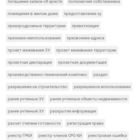
погашение записи об аресте
полномочия собственника
помещения в жилом доме
предоставление зу
приаэродромные территории
приватизация
признаки неиспользования
присвоение адреса
проект межевания ЗУ
проект межевания территории
проектная декларация
проектная документация
производственно-технический комплекс
раздел
разрешение на строительство
разрешенное использование
ранее учтенные ЗУ
ранее учтенные объекты недвижимости
ранее учтенный ЗУ
раскрытие информации
расчет степени готовности
регистрация права
реестр ГРКИ
реестр членов СРО КИ
реестровая ошибка