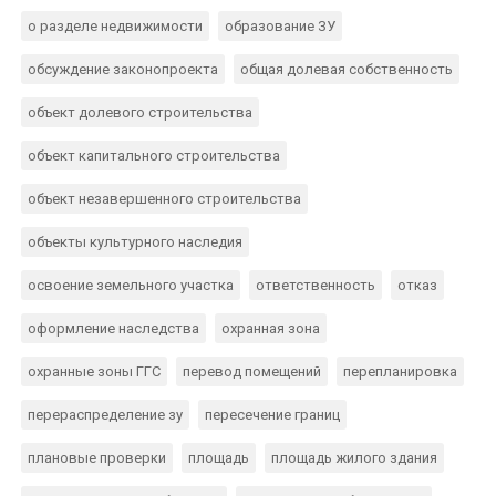
о разделе недвижимости
образование ЗУ
обсуждение законопроекта
общая долевая собственность
объект долевого строительства
объект капитального строительства
объект незавершенного строительства
объекты культурного наследия
освоение земельного участка
ответственность
отказ
оформление наследства
охранная зона
охранные зоны ГГС
перевод помещений
перепланировка
перераспределение зу
пересечение границ
плановые проверки
площадь
площадь жилого здания