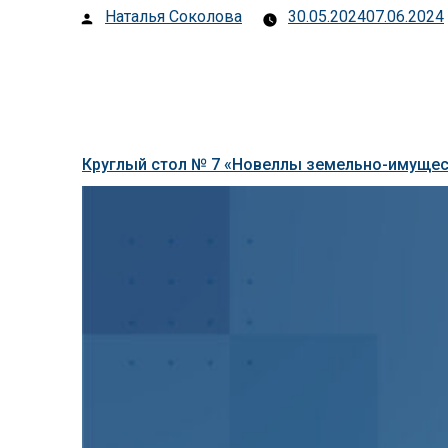
Posted
Наталья Соколова
30.05.2024
07.06.2024
by
Круглый стол № 7 «Новеллы земельно-имущес