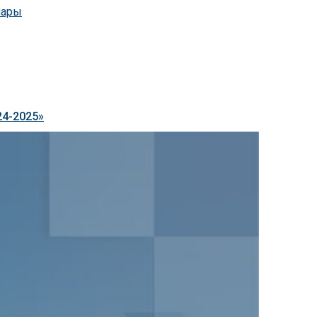
нары
24-2025»