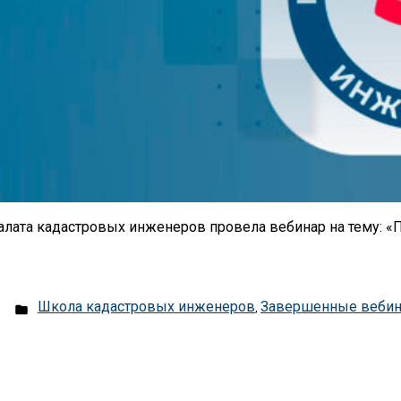
палата кадастровых инженеров провела вебинар на тему: «П
Posted
Школа кадастровых инженеров
Завершенные веби
,
in