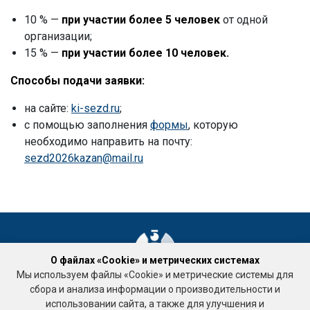
10 % —
при участии более 5 человек
от одной
организации;
15 % —
при участии более 10 человек.
Способы подачи заявки:
на сайте:
ki-sezd.ru
;
с помощью заполнения
формы
, которую
необходимо направить на почту:
sezd2026kazan@mail.ru
О файлах «Cookie» и метрических системах
Мы используем файлы «Cookie» и метрические системы для
Ассоциация «Национальное объединение саморегулируемых
сбора и анализа информации о производительности и
организаций кадастровых инженеров»
использовании сайта, а также для улучшения и