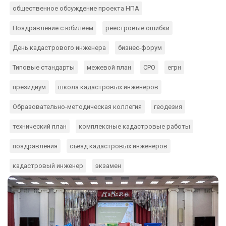
общественное обсуждение проекта НПА
Поздравление с юбилеем
реестровые ошибки
День кадастрового инженера
бизнес-форум
Типовые стандарты
межевой план
СРО
егрн
президиум
школа кадастровых инженеров
Образовательно-методическая коллегия
геодезия
технический план
комплексные кадастровые работы
поздравления
съезд кадастровых инженеров
кадастровый инженер
экзамен