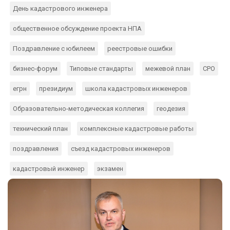
День кадастрового инженера
общественное обсуждение проекта НПА
Поздравление с юбилеем
реестровые ошибки
бизнес-форум
Типовые стандарты
межевой план
СРО
егрн
президиум
школа кадастровых инженеров
Образовательно-методическая коллегия
геодезия
технический план
комплексные кадастровые работы
поздравления
съезд кадастровых инженеров
кадастровый инженер
экзамен