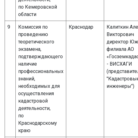
по Кемеровской
области
9
Комиссия по
Краснодар
Калиткин Ал
проведению
Викторович
теоретического
директор Юж
экзамена,
филиала АО
подтверждающего
«Госземкада
наличие
- ВИСХАГИ
профессиональных
(представите
знаний,
"Кадастровы
необходимых для
инженеры")
осуществления
кадастровой
деятельности,
по
Краснодарскому
краю