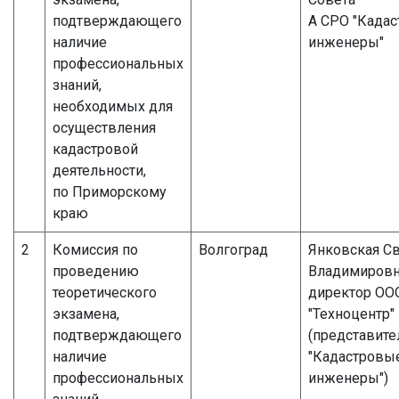
подтверждающего
А СРО "Када
наличие
инженеры"
профессиональных
знаний,
необходимых для
осуществления
кадастровой
деятельности,
по Приморскому
краю
2
Комиссия по
Волгоград
Янковская Св
проведению
Владимиров
теоретического
директор ОО
экзамена,
"Техноцентр"
подтверждающего
(представите
наличие
"Кадастровы
профессиональных
инженеры")