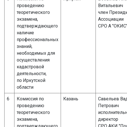
проведению
Витальевич
теоретического
член Презид
экзамена,
Ассоциации
подтверждающего
СРО А "ОКИС
наличие
профессиональных
знаний,
необходимых для
осуществления
кадастровой
деятельности,
по Иркутской
области
6
Комиссия по
Казань
Савельев Ва
проведению
Петрович
теоретического
исполнитель
экзамена,
директор
подтверждающего
СРО АКИ "По