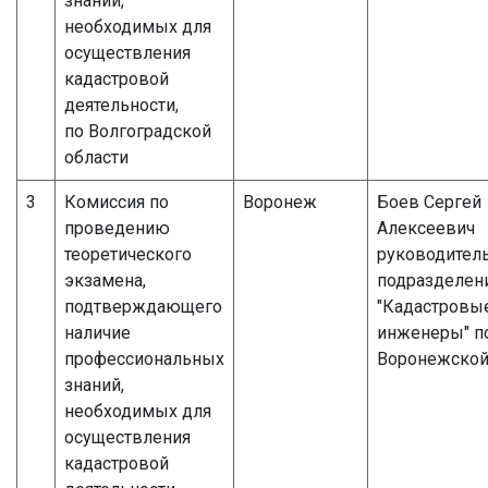
знаний,
необходимых для
осуществления
кадастровой
деятельности,
по Волгоградской
области
3
Комиссия по
Воронеж
Боев Сергей
проведению
Алексеевич
теоретического
руководител
экзамена,
подразделен
подтверждающего
"Кадастровы
наличие
инженеры" п
профессиональных
Воронежской
знаний,
необходимых для
осуществления
кадастровой