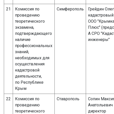
21
Комиссия по
Симферополь
Грейдин Оле
проведению
кадастровый
теоретического
ООО "Крымка
экзамена,
Плюс" (предс
подтверждающего
А СРО "Када
наличие
инженеры"
профессиональных
знаний,
необходимых для
осуществления
кадастровой
деятельности,
по Республике
Крым
22
Комиссия по
Ставрополь
Сопин Макси
проведению
Анатольевич
теоретического
директор