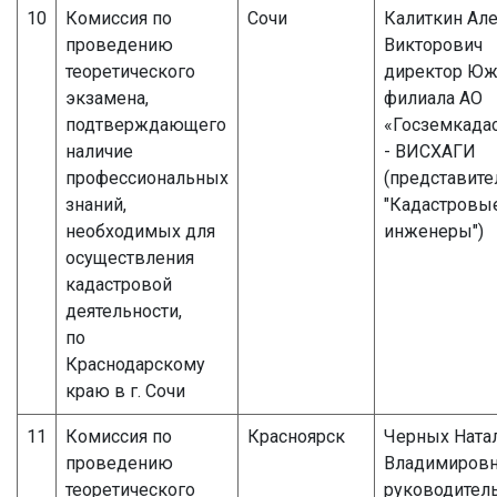
10
Комиссия по
Сочи
Калиткин Ал
проведению
Викторович
теоретического
директор Юж
экзамена,
филиала АО
подтверждающего
«Госземкада
наличие
- ВИСХАГИ
профессиональных
(представите
знаний,
"Кадастровы
необходимых для
инженеры")
осуществления
кадастровой
деятельности,
по
Краснодарскому
краю в г. Сочи
11
Комиссия по
Красноярск
Черных Ната
проведению
Владимиров
теоретического
руководител