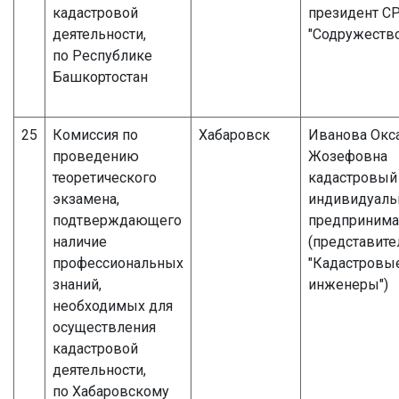
кадастровой
президент С
деятельности,
"Содружеств
по Республике
Башкортостан
25
Комиссия по
Хабаровск
Иванова Окс
проведению
Жозефовна
теоретического
кадастровый
экзамена,
индивидуал
подтверждающего
предпринима
наличие
(представите
профессиональных
"Кадастровы
знаний,
инженеры")
необходимых для
осуществления
кадастровой
деятельности,
по Хабаровскому