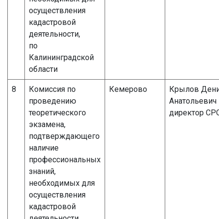
осуществления
кадастровой
деятельности,
по
Калининградской
области
8
Комиссия по
Кемерово
Крылов Ден
проведению
Анатольевич
теоретического
директор СР
экзамена,
подтверждающего
наличие
профессиональных
знаний,
необходимых для
осуществления
кадастровой
деятельности,