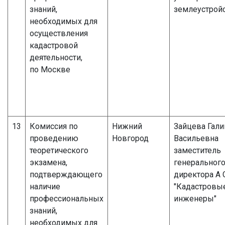
знаний,
землеустройс
необходимых для
осуществления
кадастровой
деятельности,
по Москве
13
Комиссия по
Нижний
Зайцева Гали
проведению
Новгород
Васильевна
теоретического
заместитель
экзамена,
генеральног
подтверждающего
директора А
наличие
"Кадастровы
профессиональных
инженеры"
знаний,
необходимых для