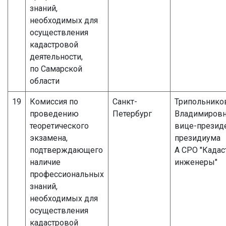
знаний,
необходимых для
осуществления
кадастровой
деятельности,
по Самарской
области
19
Комиссия по
Санкт-
Трипольнико
проведению
Петербург
Владимиров
теоретического
вице-президе
экзамена,
президиума
подтверждающего
А СРО "Када
наличие
инженеры"
профессиональных
знаний,
необходимых для
осуществления
кадастровой