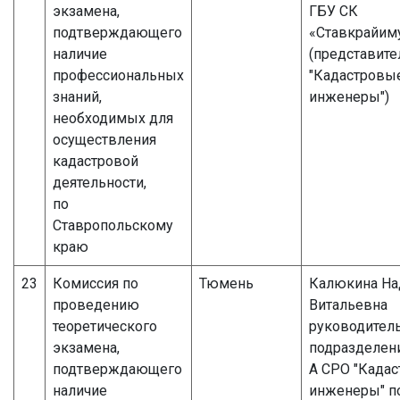
экзамена,
ГБУ СК
подтверждающего
«Ставкрайим
наличие
(представите
профессиональных
"Кадастровы
знаний,
инженеры")
необходимых для
осуществления
кадастровой
деятельности,
по
Ставропольскому
краю
23
Комиссия по
Тюмень
Калюкина Н
проведению
Витальевна
теоретического
руководител
экзамена,
подразделен
подтверждающего
А СРО "Када
наличие
инженеры" п