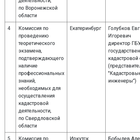
деятельности,
по Воронежской
области
4
Комиссия по
Екатеринбург
Голубков Ев
проведению
Игоревич
теоретического
директор ГБУ
экзамена,
государстве
подтверждающего
кадастровой 
наличие
(представите
профессиональных
"Кадастровы
знаний,
инженеры")
необходимых для
осуществления
кадастровой
деятельности,
по Свердловской
области
5
Комиссия по
Иркутск
Бобылев Але