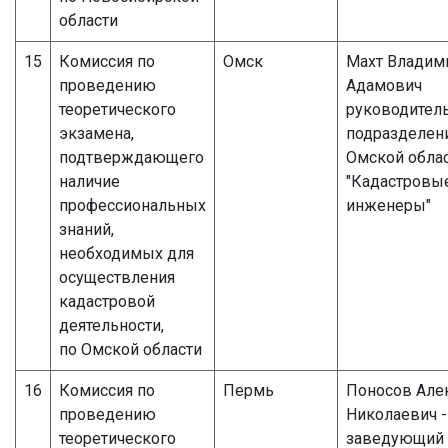
области
15
Комиссия по
Омск
Махт Владим
проведению
Адамович
теоретического
руководител
экзамена,
подразделен
подтверждающего
Омской обла
наличие
"Кадастровы
профессиональных
инженеры"
знаний,
необходимых для
осуществления
кадастровой
деятельности,
по Омской области
16
Комиссия по
Пермь
Поносов Але
проведению
Николаевич -
теоретического
заведующий