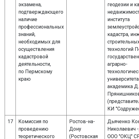
экзамена,
геодезии и к
подтверждающего
недвижимос
наличие
института
профессиональных
землеустройс
знаний,
кадастра, ин
необходимых для
строительны
осуществления
технологий 
кадастровой
государствен
деятельности,
аграрно-
по Пермскому
технологичес
краю
университета
академика Д.
Прянишнико
(представите
КИ "Содружес
17
Комиссия по
Ростов-на-
Дьяченко Ко
проведению
Дону
Николаевич 
теоретического
(Ростовская
ООО "ОКЦ" С