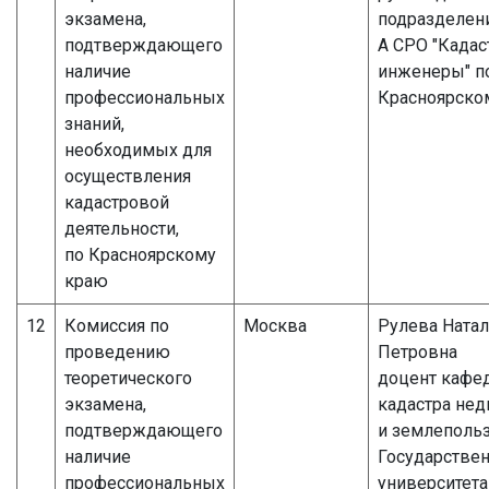
экзамена,
подразделен
подтверждающего
А СРО "Када
наличие
инженеры" п
профессиональных
Красноярско
знаний,
необходимых для
осуществления
кадастровой
деятельности,
по Красноярскому
краю
12
Комиссия по
Москва
Рулева Натал
проведению
Петровна
теоретического
доцент кафе
экзамена,
кадастра не
подтверждающего
и землеполь
наличие
Государстве
профессиональных
университета