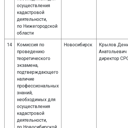
осуществления
кадастровой
деятельности,
по Нижегородской
области
14
Комиссия по
Новосибирск
Крылов Ден
проведению
Анатольевич
теоретического
директор СР
экзамена,
подтверждающего
наличие
профессиональных
знаний,
необходимых для
осуществления
кадастровой
деятельности,
по Новосибирской