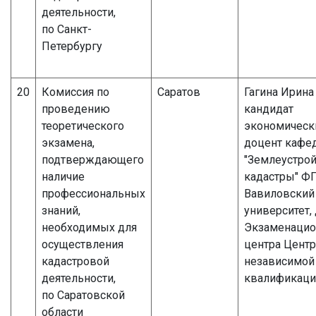
деятельности,
по Санкт-
Петербургу
20
Комиссия по
Саратов
Гагина Ирина
проведению
кандидат
теоретического
экономически
экзамена,
доцент кафе
подтверждающего
"Землеустрой
наличие
кадастры" Ф
профессиональных
Вавиловский
знаний,
университет,
необходимых для
Экзаменацио
осуществления
центра Центр
кадастровой
независимой
деятельности,
квалификаци
по Саратовской
области