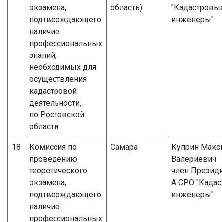
экзамена,
область)
"Кадастровы
подтверждающего
инженеры"
наличие
профессиональных
знаний,
необходимых для
осуществления
кадастровой
деятельности,
по Ростовской
области
18
Комиссия по
Самара
Куприн Макс
проведению
Валериевич
теоретического
член Презид
экзамена,
А СРО "Када
подтверждающего
инженеры"
наличие
профессиональных