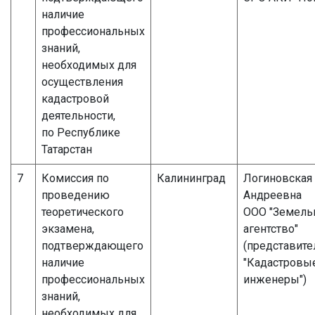
наличие
профессиональных
знаний,
необходимых для
осуществления
кадастровой
деятельности,
по Республике
Татарстан
7
Комиссия по
Калининград
Логиновская
проведению
Андреевна
теоретического
ООО "Земель
экзамена,
агентство"
подтверждающего
(представите
наличие
"Кадастровы
профессиональных
инженеры")
знаний,
необходимых для