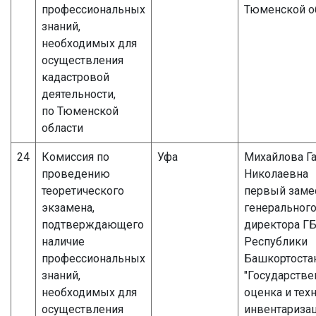
профессиональных
Тюменской о
знаний,
необходимых для
осуществления
кадастровой
деятельности,
по Тюменской
области
24
Комиссия по
Уфа
Михайлова Г
проведению
Николаевна
теоретического
первый заме
экзамена,
генеральног
подтверждающего
директора Г
наличие
Республики
профессиональных
Башкортоста
знаний,
"Государстве
необходимых для
оценка и тех
осуществления
инвентаризац