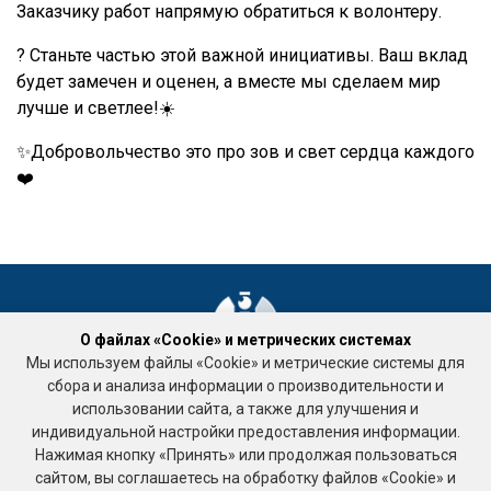
Заказчику работ напрямую обратиться к волонтеру.
? Станьте частью этой важной инициативы. Ваш вклад
будет замечен и оценен, а вместе мы сделаем мир
лучше и светлее!☀️
✨Добровольчество это про зов и свет сердца каждого
❤️
О файлах «Cookie» и метрических системах
Мы используем файлы «Cookie» и метрические системы для
Ассоциация «Национальное объединение саморегулируемых
сбора и анализа информации о производительности и
организаций кадастровых инженеров»
использовании сайта, а также для улучшения и
Подработка
индивидуальной настройки предоставления информации.
123458, г. Москва, ул. Таллинская, д. 32, корпус 3 , офис 10
Нажимая кнопку «Принять» или продолжая пользоваться
тел. +7 (495) 518-93-19
сайтом, вы соглашаетесь на обработку файлов «Cookie» и
Е-mail: ki-rf@ya.ru