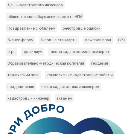
День кадастрового инженера
общественное обсуждение проекта НПА
Поздравление с юбилеем
реестровые ошибки
бизнес-форум
Типовые стандарты
межевой план
СРО
егрн
президиум
школа кадастровых инженеров
Образовательно-методическая коллегия
геодезия
технический план
комплексные кадастровые работы
поздравления
съезд кадастровых инженеров
кадастровый инженер
экзамен