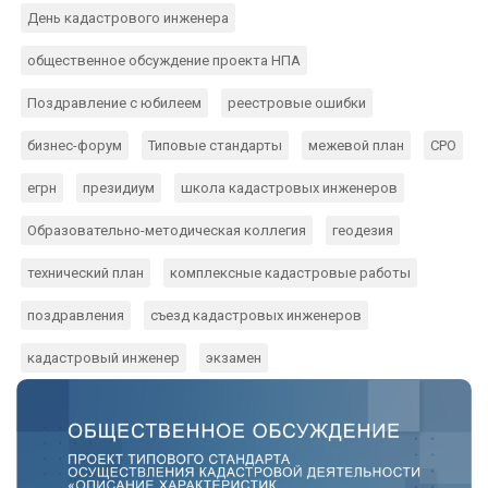
День кадастрового инженера
общественное обсуждение проекта НПА
Поздравление с юбилеем
реестровые ошибки
бизнес-форум
Типовые стандарты
межевой план
СРО
егрн
президиум
школа кадастровых инженеров
Образовательно-методическая коллегия
геодезия
технический план
комплексные кадастровые работы
поздравления
съезд кадастровых инженеров
кадастровый инженер
экзамен