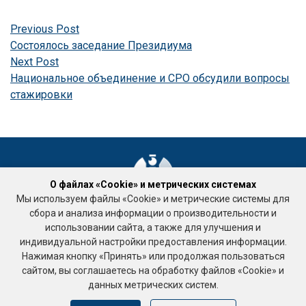
Навигация
Previous
Previous Post
post:
Состоялось заседание Президиума
по
Next
Next Post
post:
Национальное объединение и СРО обсудили вопросы
записям
стажировки
О файлах «Cookie» и метрических системах
Мы используем файлы «Cookie» и метрические системы для
Ассоциация «Национальное объединение саморегулируемых
сбора и анализа информации о производительности и
организаций кадастровых инженеров»
использовании сайта, а также для улучшения и
Подработка
индивидуальной настройки предоставления информации.
123458, г. Москва, ул. Таллинская, д. 32, корпус 3 , офис 10
Нажимая кнопку «Принять» или продолжая пользоваться
тел. +7 (495) 518-93-19
сайтом, вы соглашаетесь на обработку файлов «Cookie» и
Е-mail: ki-rf@ya.ru
данных метрических систем.